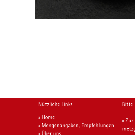
Nützliche Links
Bitte
» Home
» Zur
» Mengenangaben, Empfehlungen
metzg
» Über uns