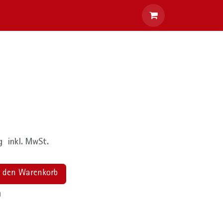
 uns
g
inkl. MwSt.
 den Warenkorb
)