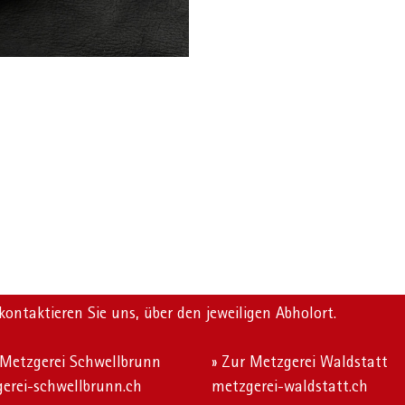
 kontaktieren Sie uns, über den jeweiligen Abholort.
 Metzgerei Schwellbrunn
» Zur Metzgerei Waldstatt
erei-schwellbrunn.ch
metzgerei-waldstatt.ch