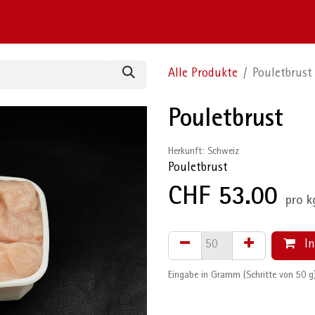
cen
Mengenangaben und Empfehlungen
Kontaktieren Sie
Alle Produkte
Pouletbrust
Pouletbrust
Herkunft: Schweiz
Pouletbrust
CHF
53.00
pro
k
In
Eingabe in Gramm (Schritte von 50 g